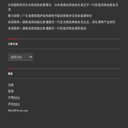
日本国际经济文化促进协会理事长、日本湖南总商会会长袁正平一行莅临湾商会座谈交
流
聚力双碳丨广东省建筑围护结构绿色节能创新技术交流会圆满举办
亲清政商丨湖南省政协副主席潘碧灵一行走访我会两家会员企业，深化湘粤产业协同
亲清政商丨湖南省政协副主席潘碧灵一行莅临湾商会调研座谈
文章归档
管理
注册
登录
文章
RSS
评论
RSS
WordPress.org