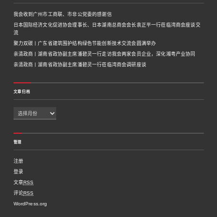
我会收到广州市工商联、市非公党委的感谢信
日本国际经济文化促进协会理事长、日本湖南总商会会长袁正平一行莅临湾商会座谈交
流
聚力双碳丨广东省建筑围护结构绿色节能创新技术交流会圆满举办
亲清政商丨湖南省政协副主席潘碧灵一行走访我会两家会员企业，深化湘粤产业协同
亲清政商丨湖南省政协副主席潘碧灵一行莅临湾商会调研座谈
文章归档
管理
注册
登录
文章
RSS
评论
RSS
WordPress.org