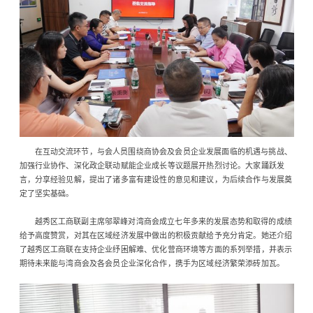
在互动交流环节，与会人员围绕商协会及会员企业发展面临的机遇与挑战、
加强行业协作、深化政企联动赋能企业成长等议题展开热烈讨论。大家踊跃发
言，分享经验见解，提出了诸多富有建设性的意见和建议，为后续合作与发展奠
定了坚实基础。
越秀区工商联副主席邬翠峰对湾商会成立七年多来的发展态势和取得的成绩
给予高度赞赏，对其在区域经济发展中做出的积极贡献给予充分肯定。她还介绍
了越秀区工商联在支持企业纾困解难、优化营商环境等方面的系列举措，并表示
期待未来能与湾商会及各会员企业深化合作，携手为区域经济繁荣添砖加瓦。